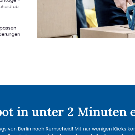
Montage –
cheid ab.
r passen
rderungen
.
t in unter 2 Minuten e
gs von Berlin nach Remscheid! Mit nur wenigen Klicks könn