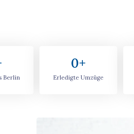
dividuelles
+
0
+
 Berlin
Erledigte Umzüge