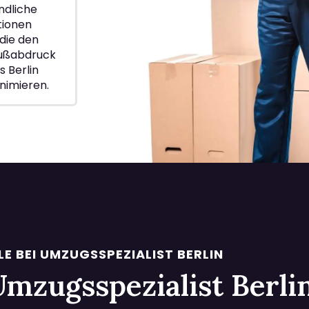
ndliche
ionen
die den
Fußabdruck
 Berlin
nimieren.
LE BEI UMZUGSSPEZIALIST BERLIN
i Umzugsspezialist Berl