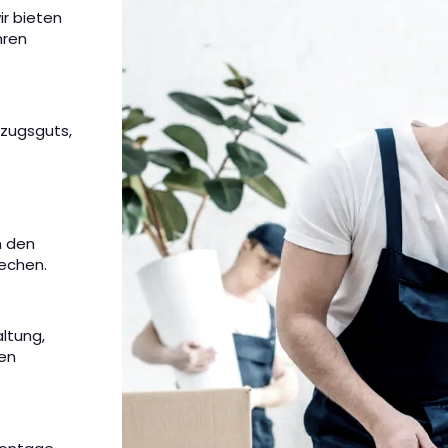
ir bieten
hren
mzugsguts,
m den
rechen.
altung,
nen