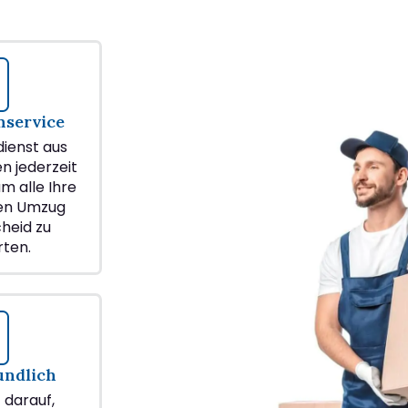
service
ienst aus
en jederzeit
m alle Ihre
ren Umzug
heid zu
ten.
undlich
z darauf,