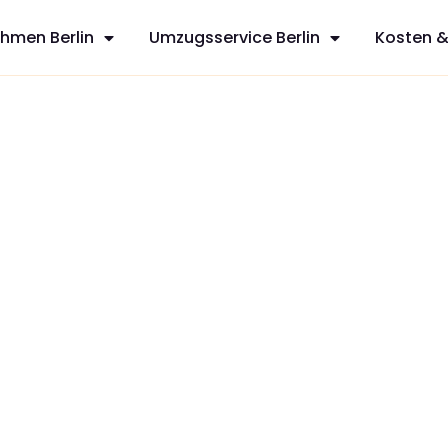
hmen Berlin
Umzugsservice Berlin
Kosten &
sfreie Umzüge
sservices aus
hnen mit
zt Ihren