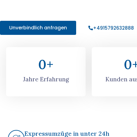
sorgenfreien Umzug in Berlin mit uns – holen Sie sich Ihr in
Angebot!
Unverbindlich anfragen
+4915792632888
0
+
0
Jahre Erfahrung
Kunden aus
Expressumzüge in unter 24h