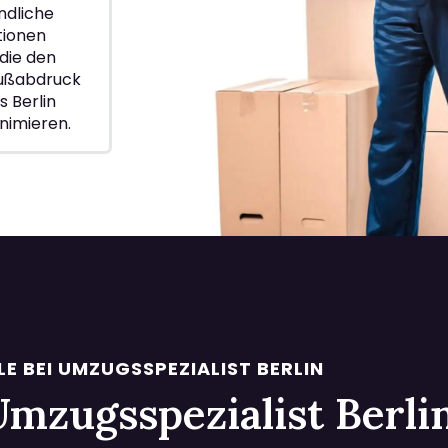
ndliche
ionen
die den
Fußabdruck
 Berlin
nimieren.
LE BEI UMZUGSSPEZIALIST BERLIN
i Umzugsspezialist Berl