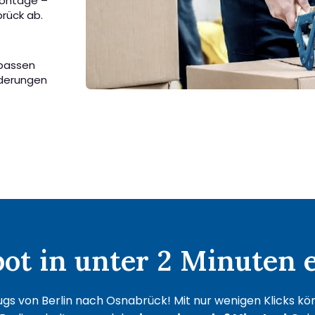
Montage –
rück ab.
 passen
rderungen
.
t in unter 2 Minuten e
gs von Berlin nach Osnabrück! Mit nur wenigen Klicks könn