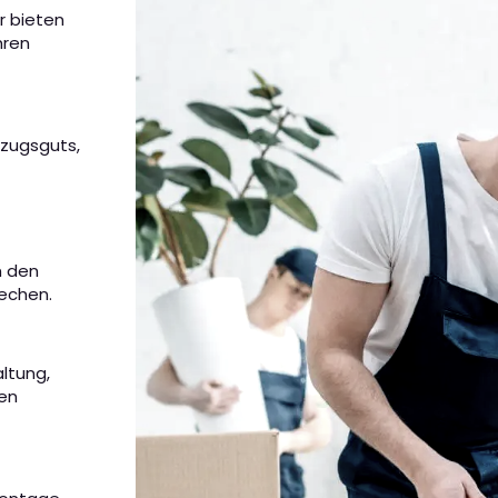
r bieten
hren
mzugsguts,
m den
rechen.
altung,
nen