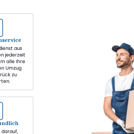
service
ienst aus
en jederzeit
m alle Ihre
ren Umzug
rück zu
ten.
undlich
z darauf,