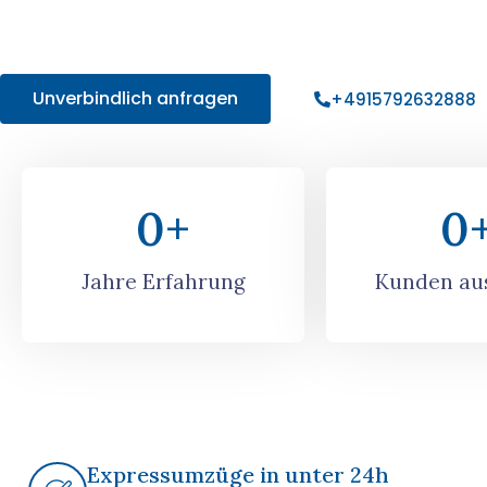
sorgenfreien Umzug in Berlin mit uns – holen Sie sich Ihr in
Angebot!
Unverbindlich anfragen
+4915792632888
0
+
0
Jahre Erfahrung
Kunden aus
Expressumzüge in unter 24h