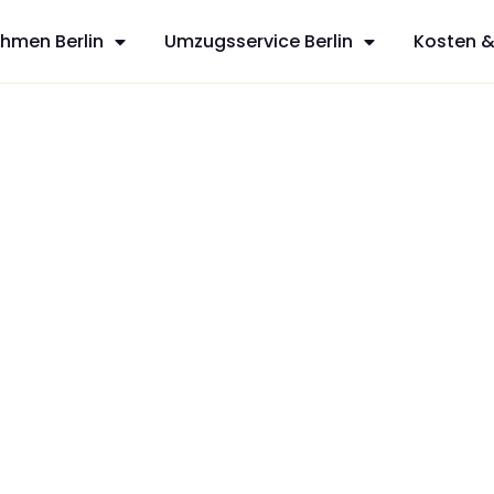
hmen Berlin
Umzugsservice Berlin
Kosten &
sfreie Umzüge
sservices aus
hnen mit
zt Ihren