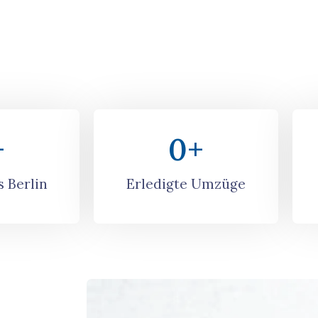
dividuelles
+
0
+
 Berlin
Erledigte Umzüge