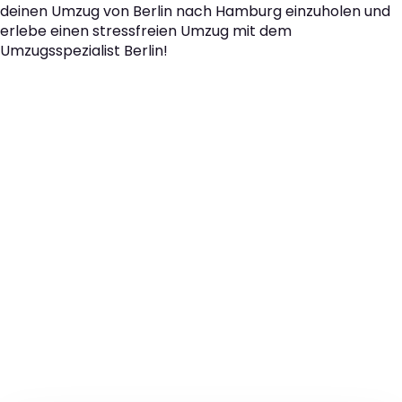
deinen Umzug von Berlin nach Hamburg einzuholen und
erlebe einen stressfreien Umzug mit dem
Umzugsspezialist Berlin!
Der nächste Schritt zu
Ihrem perfekten Umzug
von Berlin nach
Hamburg!
Kontaktieren Sie uns für eine
kostenlose Erstberatung
und lassen Sie sich von unseren Umzugsexperten aus
Berlin persönlich beraten. Wir helfen Ihnen, Ihren Umzug
von Berlin nach Hamburg sorgfältig zu planen und
durchzuführen. Jetzt kostenlos beraten lassen und