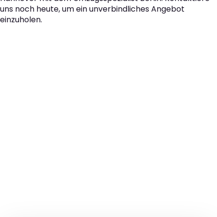
uns noch heute, um ein unverbindliches Angebot
einzuholen.
Der nächste Schritt zu
Ihrem perfekten Umzug
von Berlin nach
Hannover!
Kontaktieren Sie uns für eine
kostenlose Erstberatung
und lassen Sie sich von unseren Umzugsexperten aus
Berlin persönlich beraten. Wir helfen Ihnen, Ihren Umzug
von Berlin nach Hannover sorgfältig zu planen und
durchzuführen. Jetzt kostenlos beraten lassen und
unbeschwert umziehen!