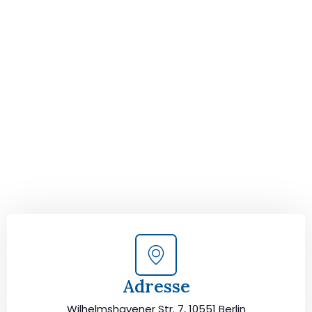
Der nächste Schritt zu
Ihrem perfekten Umzug
von Berlin nach Jena!
Kontaktieren Sie uns für eine
kostenlose Erstberatung
und lassen Sie sich von unseren Umzugsexperten aus
Berlin persönlich beraten. Wir helfen Ihnen, Ihren Umzug
von Berlin nach Jena sorgfältig zu planen und
durchzuführen. Jetzt kostenlos beraten lassen und
unbeschwert umziehen!
Adresse
Wilhelmshavener Str. 7, 10551 Berlin