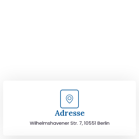
von Berlin nach
Recklinghausen!
Kontaktieren Sie uns für eine
kostenlose Erstberatung
und lassen Sie sich von unseren Umzugsexperten aus
Berlin persönlich beraten. Wir helfen Ihnen, Ihren Umzug
von Berlin nach Recklinghausen sorgfältig zu planen und
durchzuführen. Jetzt kostenlos beraten lassen und
unbeschwert umziehen!
Adresse
Wilhelmshavener Str. 7, 10551 Berlin