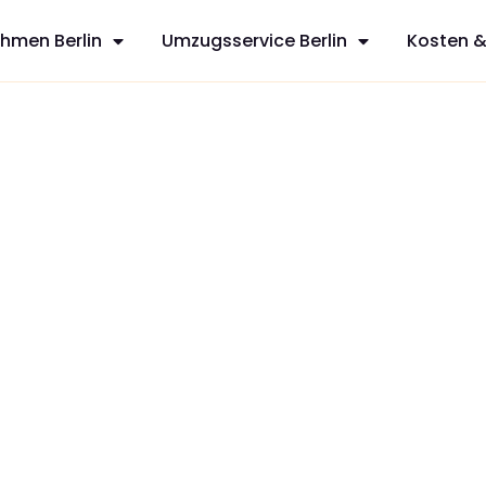
hmen Berlin
Umzugsservice Berlin
Kosten &
sfreie Umzüge
 aus Berlin,
t
zt Ihren
dividuelles