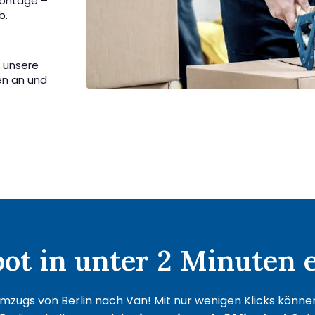
Montage –
b.
n unsere
en an und
t in unter 2 Minuten e
mzugs von Berlin nach Van! Mit nur wenigen Klicks können 