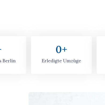
+
0
+
 Berlin
Erledigte Umzüge