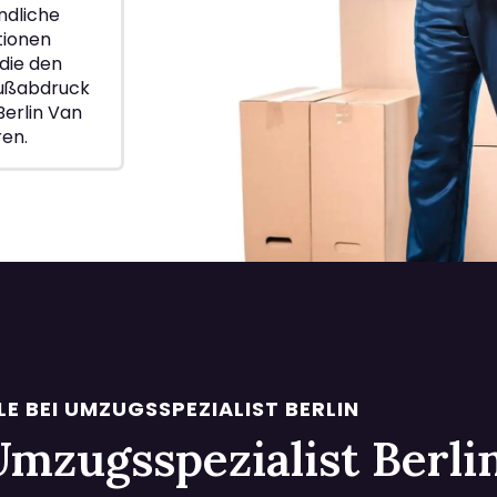
ndliche
ionen
die den
Fußabdruck
erlin Van
ren.
LE BEI UMZUGSSPEZIALIST BERLIN
i Umzugsspezialist Berl