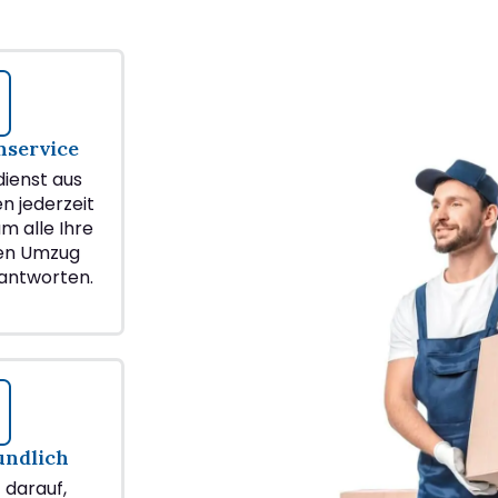
service
ienst aus
en jederzeit
m alle Ihre
ren Umzug
antworten.
undlich
z darauf,