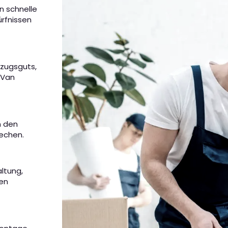
n schnelle
rfnissen
mzugsguts,
 Van
m den
rechen.
altung,
nen