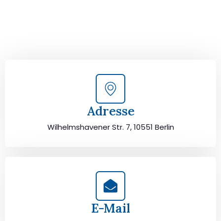
und lassen Sie sich von unseren Umzugsexperten aus
Berlin persönlich beraten. Wir helfen Ihnen, Ihren Umzug
von Berlin nach Usak sorgfältig zu planen und
durchzuführen. Jetzt kostenlos beraten lassen und
unbeschwert umziehen!
Adresse
Wilhelmshavener Str. 7, 10551 Berlin
E-Mail