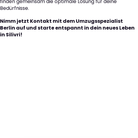
finden gemeinsam die optimale Lösung für deine
Bedürfnisse.
Nimm jetzt Kontakt mit dem Umzugsspezialist
Berlin auf und starte entspannt in dein neues Leben
in Silivri!
Der nächste Schritt zu
Ihrem perfekten Umzug
von Berlin nach Silivri!
Kontaktieren Sie uns für eine
kostenlose Erstberatung
und lassen Sie sich von unseren Umzugsexperten aus
Berlin persönlich beraten. Wir helfen Ihnen, Ihren Umzug
von Berlin nach Silivri sorgfältig zu planen und