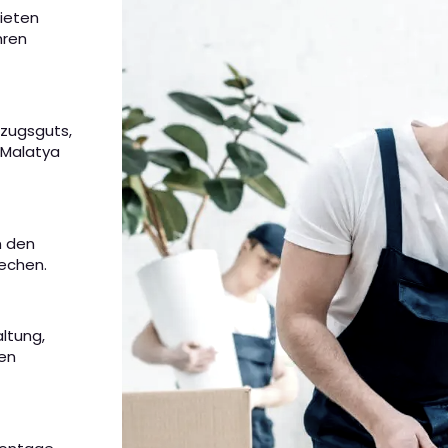
bieten
hren
mzugsguts,
 Malatya
m den
rechen.
altung,
nen