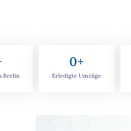
+
0
+
 Berlin
Erledigte Umzüge