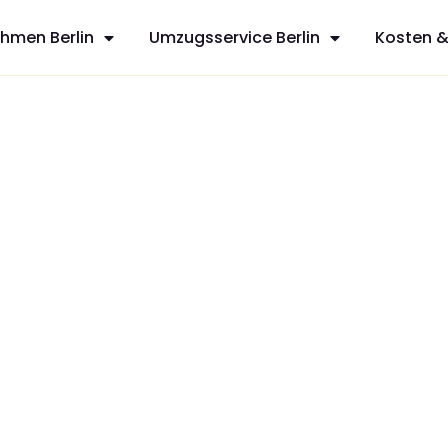
hmen Berlin
Umzugsservice Berlin
Kosten &
tya
sfreie Umzüge
ervices aus
n mit
zt Ihren
dividuelles