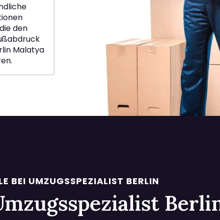
ndliche
ionen
die den
Fußabdruck
lin Malatya
ren.
LE BEI UMZUGSSPEZIALIST BERLIN
i Umzugsspezialist Berl