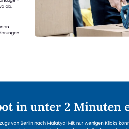
Montage –
ya ab.
assen
rderungen
.
t in unter 2 Minuten e
ugs von Berlin nach Malatya! Mit nur wenigen Klicks könne