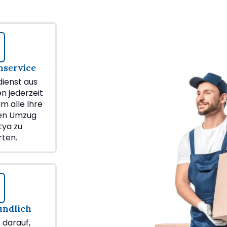
service
ienst aus
en jederzeit
m alle Ihre
ren Umzug
tya zu
ten.
undlich
z darauf,