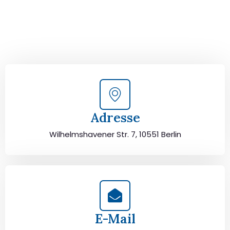
und lassen Sie sich von unseren Umzugsexperten aus
Berlin persönlich beraten. Wir helfen Ihnen, Ihren Umzug
von Berlin nach Sakarya sorgfältig zu planen und
durchzuführen. Jetzt kostenlos beraten lassen und
unbeschwert umziehen!
Adresse
Wilhelmshavener Str. 7, 10551 Berlin
E-Mail