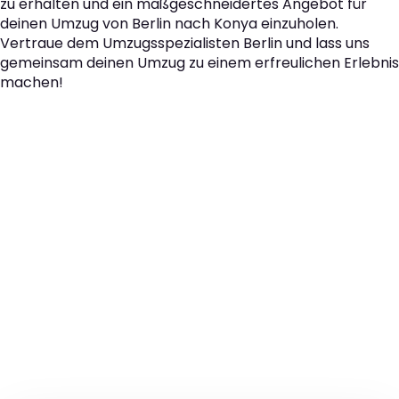
zu erhalten und ein maßgeschneidertes Angebot für
deinen Umzug von Berlin nach Konya einzuholen.
Vertraue dem Umzugsspezialisten Berlin und lass uns
gemeinsam deinen Umzug zu einem erfreulichen Erlebnis
machen!
Der nächste Schritt zu
Ihrem perfekten Umzug
von Berlin nach Konya!
Kontaktieren Sie uns für eine
kostenlose Erstberatung
und lassen Sie sich von unseren Umzugsexperten aus
Berlin persönlich beraten. Wir helfen Ihnen, Ihren Umzug
von Berlin nach Konya sorgfältig zu planen und
durchzuführen. Jetzt kostenlos beraten lassen und