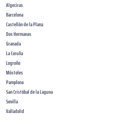
Algeciras
Barcelona
Castellón de la Plana
Dos Hermanas
Granada
La Coruña
Logroño
Móstoles
Pamplona
San Cristóbal de la Laguna
Sevilla
Valladolid