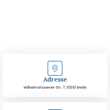
Salamanca!
Kontaktieren Sie uns für eine
kostenlose Erstberatung
und lassen Sie sich von unseren Umzugsexperten aus
Berlin persönlich beraten. Wir helfen Ihnen, Ihren Umzug
von Berlin nach Salamanca sorgfältig zu planen und
durchzuführen. Jetzt kostenlos beraten lassen und
unbeschwert umziehen!
Adresse
Wilhelmshavener Str. 7, 10551 Berlin