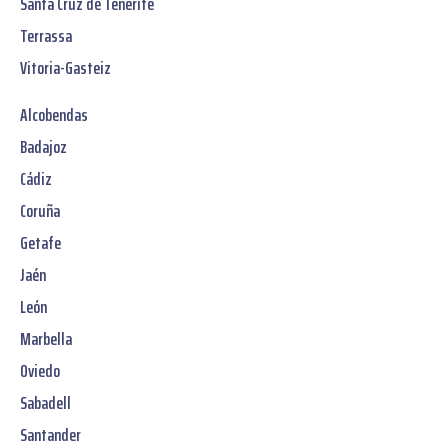
Santa Cruz de Tenerife
Terrassa
Vitoria-Gasteiz
Alcobendas
Badajoz
Cádiz
Coruña
Getafe
Jaén
León
Marbella
Oviedo
Sabadell
Santander