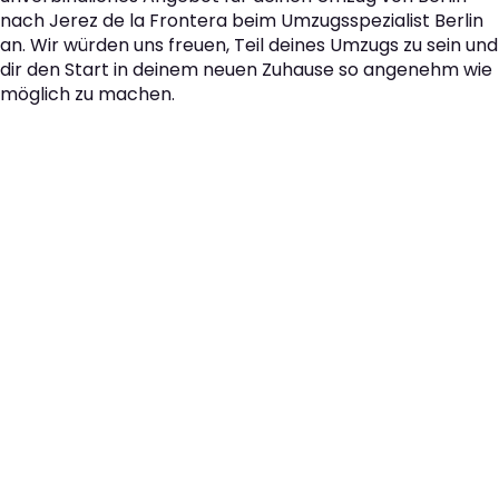
nach Jerez de la Frontera beim Umzugsspezialist Berlin
an. Wir würden uns freuen, Teil deines Umzugs zu sein und
dir den Start in deinem neuen Zuhause so angenehm wie
möglich zu machen.
Der nächste Schritt zu
Ihrem perfekten Umzug
von Berlin nach Jerez de
la Frontera!
Kontaktieren Sie uns für eine
kostenlose Erstberatung
und lassen Sie sich von unseren Umzugsexperten aus
Berlin persönlich beraten. Wir helfen Ihnen, Ihren Umzug
von Berlin nach Jerez de la Frontera sorgfältig zu planen