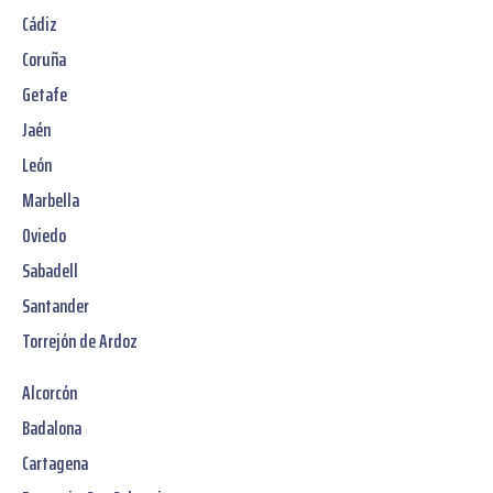
Cádiz
Coruña
Getafe
Jaén
León
Marbella
Oviedo
Sabadell
Santander
Torrejón de Ardoz
Alcorcón
Badalona
Cartagena