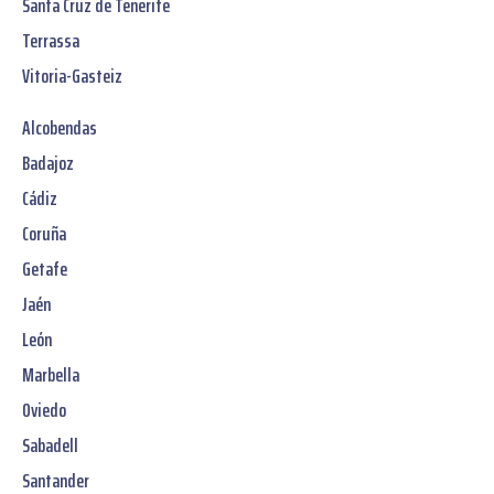
Santa Cruz de Tenerife
Terrassa
Vitoria-Gasteiz
Alcobendas
Badajoz
Cádiz
Coruña
Getafe
Jaén
León
Marbella
Oviedo
Sabadell
Santander