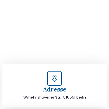
Ihrem perfekten Umzug
von Berlin nach León!
Kontaktieren Sie uns für eine
kostenlose Erstberatung
und lassen Sie sich von unseren Umzugsexperten aus
Berlin persönlich beraten. Wir helfen Ihnen, Ihren Umzug
von Berlin nach León sorgfältig zu planen und
durchzuführen. Jetzt kostenlos beraten lassen und
unbeschwert umziehen!
Adresse
Wilhelmshavener Str. 7, 10551 Berlin