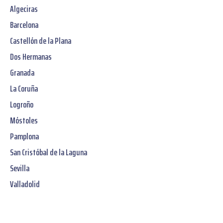
Algeciras
Barcelona
Castellón de la Plana
Dos Hermanas
Granada
La Coruña
Logroño
Móstoles
Pamplona
San Cristóbal de la Laguna
Sevilla
Valladolid