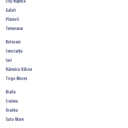
Cluj-Napoca
Galati
Ploiesti
Temeswar
Botosani
Constanța
Iasi
Râmnicu Vâlcea
Tirgu-Mures
Braila
Craiova
Oradea
Satu-Mare