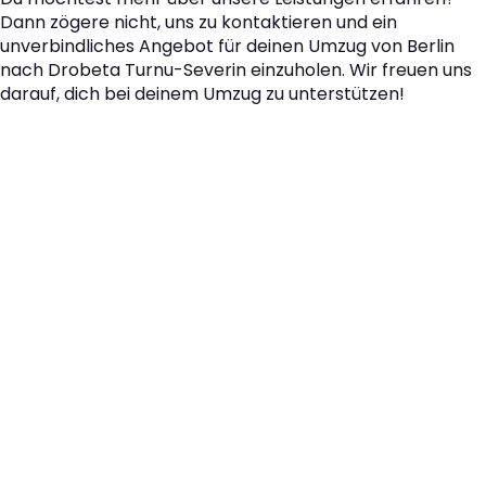
Dann zögere nicht, uns zu kontaktieren und ein
unverbindliches Angebot für deinen Umzug von Berlin
nach Drobeta Turnu-Severin einzuholen. Wir freuen uns
darauf, dich bei deinem Umzug zu unterstützen!
Der nächste Schritt zu
Ihrem perfekten Umzug
von Berlin nach Drobeta
Turnu-Severin!
Kontaktieren Sie uns für eine
kostenlose Erstberatung
und lassen Sie sich von unseren Umzugsexperten aus
Berlin persönlich beraten. Wir helfen Ihnen, Ihren Umzug
von Berlin nach Drobeta Turnu-Severin sorgfältig zu