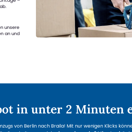
Montage –
ab.
sen unsere
en an und
t in unter 2 Minuten e
zugs von Berlin nach Braila! Mit nur wenigen Klicks können