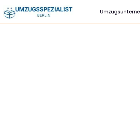
Zum
Umzugsunterne
Inhalt
springen
Umzug Berlin Brail
Willkommen bei Ihrem
verlässlichen Partner für stres
Berlin Braila
! Wir bieten maßgeschneiderte Umzugsservi
die genau auf Ihre Bedürfnisse abgestimmt sind.
Ob privater Umzug, Firmenumzug oder spezielle
Transportanforderungen nach Braila – wir stehen Ihnen 
Professionalität und Sorgfalt
zur Seite. Starten Sie jet
sorgenfreien Umzug in Berlin mit uns – holen Sie sich Ihr in