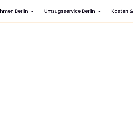
hmen Berlin
Umzugsservice Berlin
Kosten &
sani
sfreie Umzüge
ervices aus
en mit
zt Ihren
dividuelles