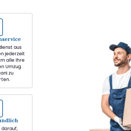
service
ienst aus
en jederzeit
m alle Ihre
ren Umzug
ani zu
ten.
undlich
z darauf,