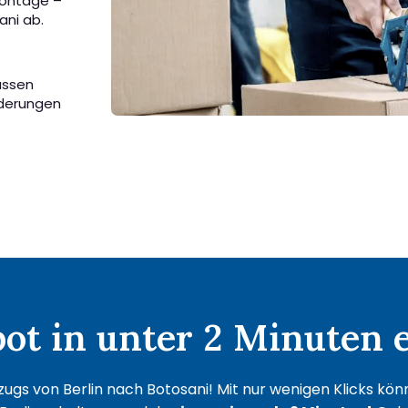
Montage –
ani ab.
passen
rderungen
.
t in unter 2 Minuten e
ugs von Berlin nach Botosani! Mit nur wenigen Klicks könne