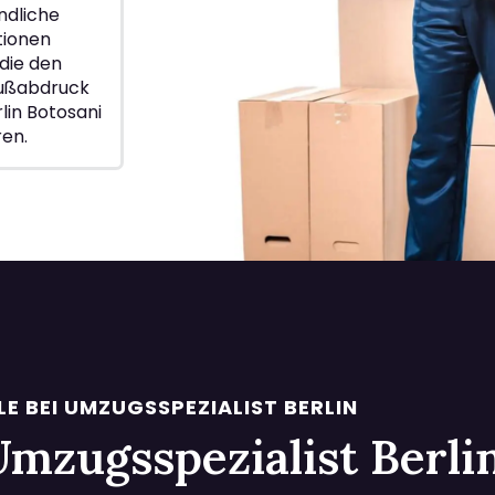
ndliche
ionen
die den
Fußabdruck
lin Botosani
ren.
LE BEI UMZUGSSPEZIALIST BERLIN
i Umzugsspezialist Berl