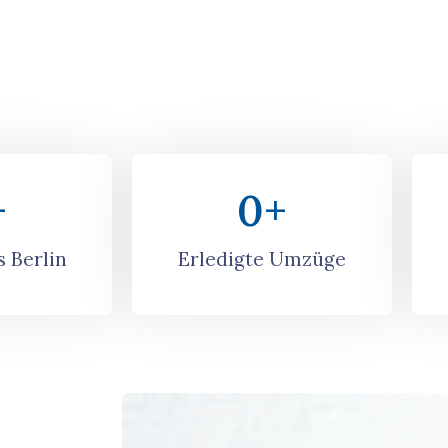
+
0
+
 Berlin
Erledigte Umzüge