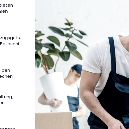
 bieten
hren
mzugsguts,
 Botosani
m den
rechen.
altung,
nen