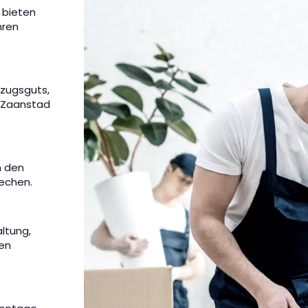
 bieten
hren
mzugsguts,
n Zaanstad
m den
rechen.
altung,
nen