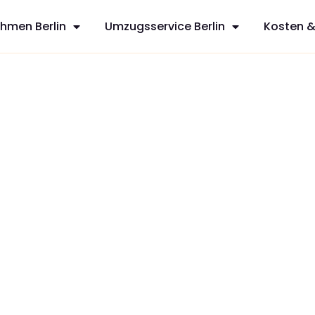
hmen Berlin
Umzugsservice Berlin
Kosten &
stad
sfreie Umzüge
services aus
nen mit
zt Ihren
dividuelles