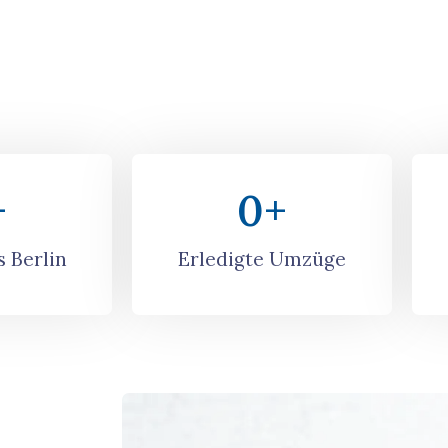
+
0
+
 Berlin
Erledigte Umzüge