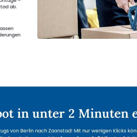
Montage –
stad ab.
passen
rderungen
.
t in unter 2 Minuten e
gs von Berlin nach Zaanstad! Mit nur wenigen Klicks könn