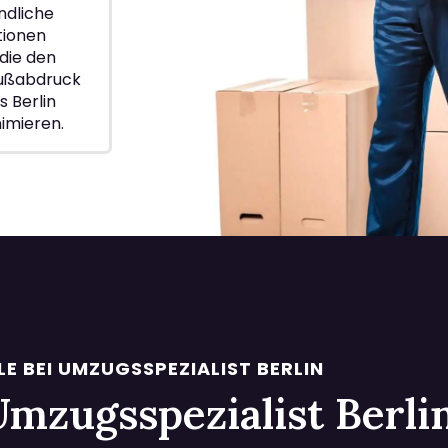
ndliche
ionen
die den
Fußabdruck
 Berlin
imieren.
LE BEI UMZUGSSPEZIALIST BERLIN
i Umzugsspezialist Berl