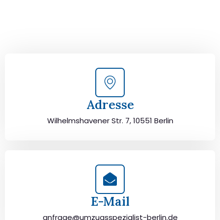
Berlin persönlich beraten. Wir helfen Ihnen, Ihren Umzug
von Berlin nach Ede sorgfältig zu planen und
durchzuführen. Jetzt kostenlos beraten lassen und
unbeschwert umziehen!
Adresse
Wilhelmshavener Str. 7, 10551 Berlin
E-Mail
anfrage@umzugsspezialist-berlin.de