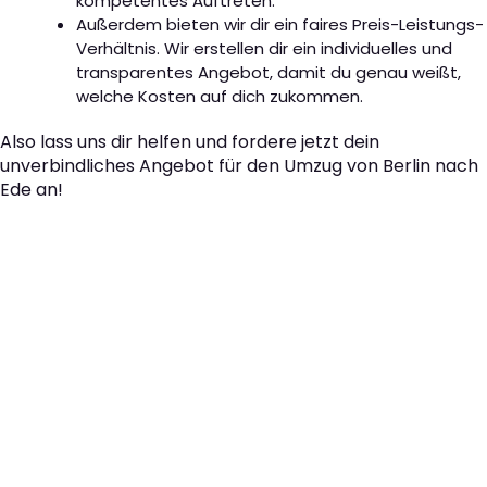
kompetentes Auftreten.
Außerdem bieten wir dir ein faires Preis-Leistungs-
Verhältnis. Wir erstellen dir ein individuelles und
transparentes Angebot, damit du genau weißt,
welche Kosten auf dich zukommen.
Also lass uns dir helfen und fordere jetzt dein
unverbindliches Angebot für den Umzug von Berlin nach
Ede an!
Der nächste Schritt zu
Ihrem perfekten Umzug
von Berlin nach Ede!
Kontaktieren Sie uns für eine
kostenlose Erstberatung
und lassen Sie sich von unseren Umzugsexperten aus