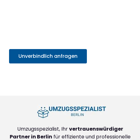
Nutzen Sie jetzt die Gelegenheit für ein effizientes,
professionelles Umzugserlebnis und
profitieren
Sie von unserem SOFORT-Angebot in unter 30
Sekunden
. Sparen Sie Zeit und Mühe und starten
Sie sorgenfrei in Ihr neues Zuhause!
Unverbindlich anfragen
+4915792632888
Umzugsspezialist, Ihr
vertrauenswürdiger
Partner in Berlin
für effiziente und professionelle