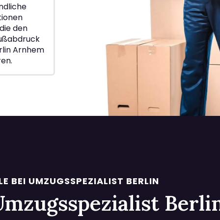
ndliche
ionen
die den
Fußabdruck
rlin Arnhem
ren.
LE BEI UMZUGSSPEZIALIST BERLIN
i Umzugsspezialist Berl