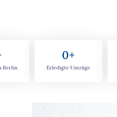
+
0
+
 Berlin
Erledigte Umzüge