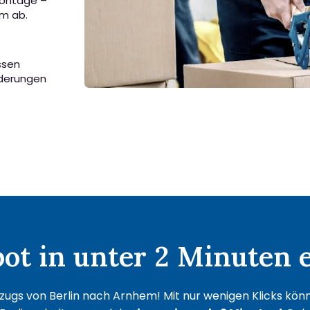
Montage –
em ab.
ssen
rderungen
.
t in unter 2 Minuten e
ugs von Berlin nach Arnhem! Mit nur wenigen Klicks könne