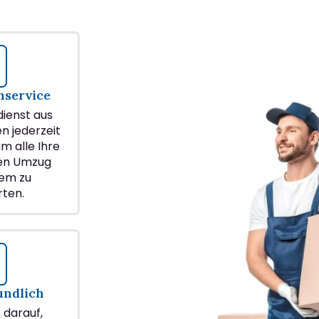
service
ienst aus
en jederzeit
m alle Ihre
ren Umzug
em zu
ten.
undlich
z darauf,