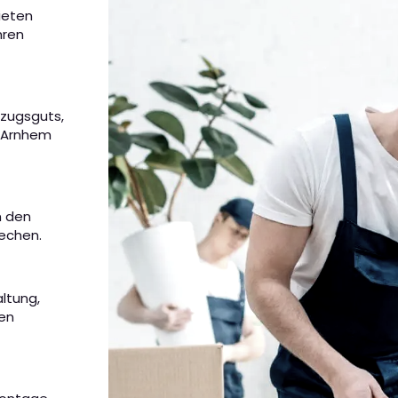
ieten
hren
mzugsguts,
n Arnhem
m den
rechen.
altung,
nen