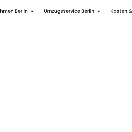
hmen Berlin
Umzugsservice Berlin
Kosten &
hem
sfreie Umzüge
rvices aus
n mit
zt Ihren
dividuelles