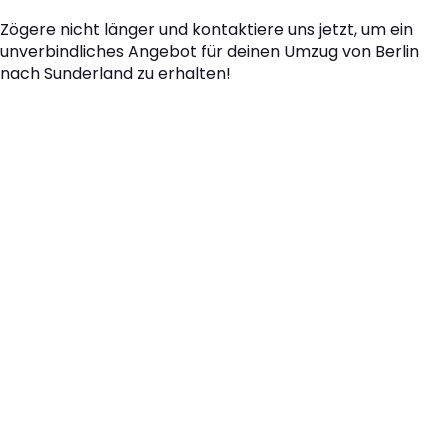
Zögere nicht länger und kontaktiere uns jetzt, um ein
unverbindliches Angebot für deinen Umzug von Berlin
nach Sunderland zu erhalten!
Der nächste Schritt zu
Ihrem perfekten Umzug
von Berlin nach
Sunderland!
Kontaktieren Sie uns für eine
kostenlose Erstberatung
und lassen Sie sich von unseren Umzugsexperten aus
Berlin persönlich beraten. Wir helfen Ihnen, Ihren Umzug
von Berlin nach Sunderland sorgfältig zu planen und