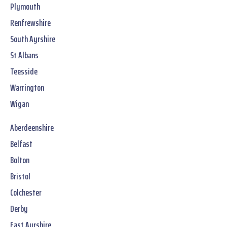
Plymouth
Renfrewshire
South Ayrshire
St Albans
Teesside
Warrington
Wigan
Aberdeenshire
Belfast
Bolton
Bristol
Colchester
Derby
East Ayrshire