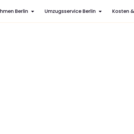
hmen Berlin
Umzugsservice Berlin
Kosten &
gh
sfreie Umzüge
vices aus
 mit
zt Ihren
dividuelles