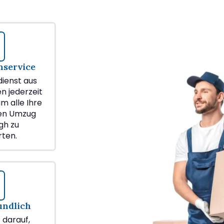
service
ienst aus
en jederzeit
m alle Ihre
ren Umzug
gh zu
ten.
undlich
z darauf,