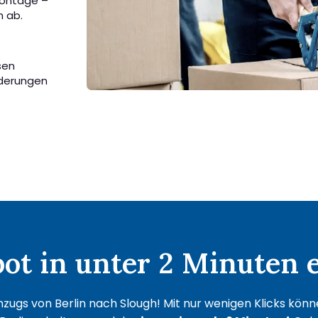
Montage –
h ab.
sen
rderungen
.
t in unter 2 Minuten e
zugs von Berlin nach Slough! Mit nur wenigen Klicks können