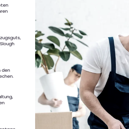
eten
hren
mzugsguts,
 Slough
m den
rechen.
altung,
nen