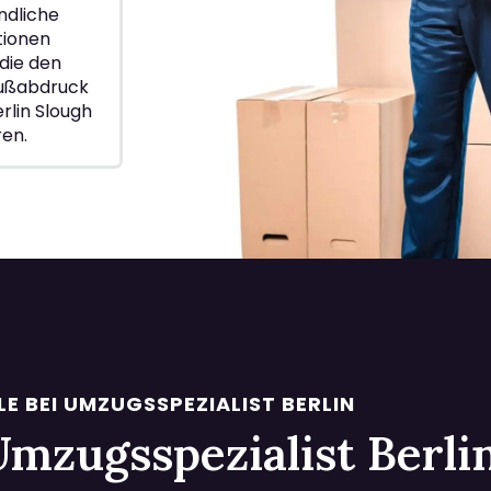
ndliche
ionen
die den
Fußabdruck
rlin Slough
ren.
LE BEI UMZUGSSPEZIALIST BERLIN
i Umzugsspezialist Berl