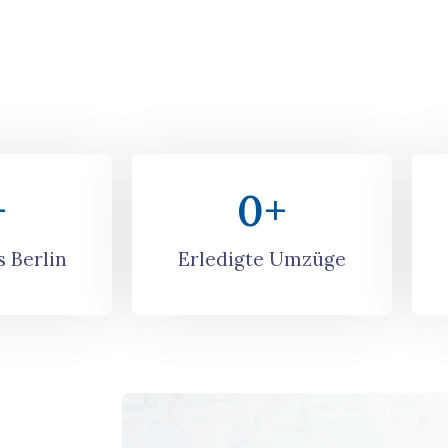
+
0
+
 Berlin
Erledigte Umzüge