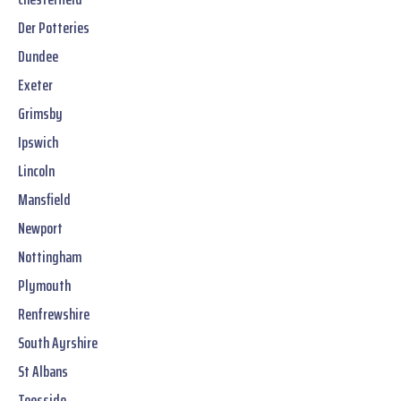
Der Potteries
Dundee
Exeter
Grimsby
Ipswich
Lincoln
Mansfield
Newport
Nottingham
Plymouth
Renfrewshire
South Ayrshire
St Albans
Teesside