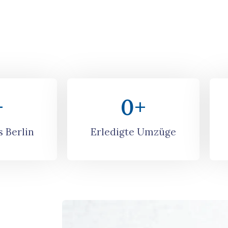
+
0
+
 Berlin
Erledigte Umzüge