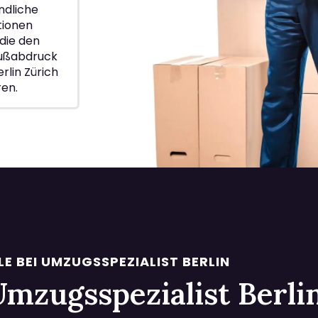
ndliche
ionen
die den
Fußabdruck
rlin Zürich
ren.
LE BEI UMZUGSSPEZIALIST BERLIN
i Umzugsspezialist Berl