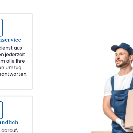
service
ienst aus
en jederzeit
m alle Ihre
ren Umzug
beantworten.
undlich
z darauf,