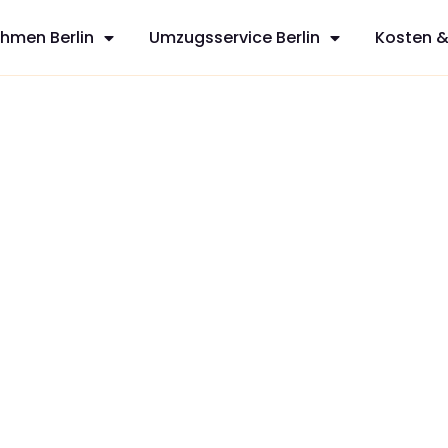
hmen Berlin
Umzugsservice Berlin
Kosten &
ch
sfreie Umzüge
ces aus Berlin,
 mit
zt Ihren
dividuelles