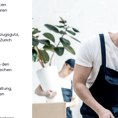
eten
hren
mzugsguts,
Zürich
m den
rechen.
altung,
nen