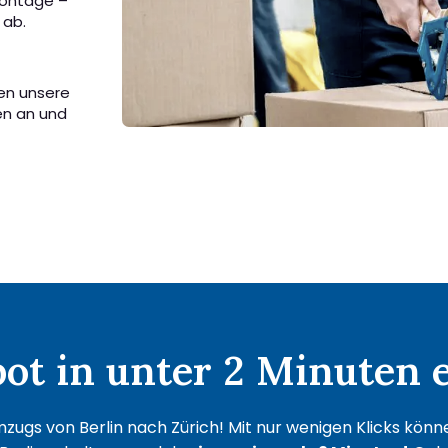
Montage –
 ab.
sen unsere
en an und
t in unter 2 Minuten e
zugs von Berlin nach Zürich! Mit nur wenigen Klicks können