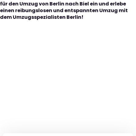
für den Umzug von Berlin nach Biel ein und erlebe
einen reibungslosen und entspannten Umzug mit
dem Umzugsspezialisten Berlin!
Der nächste Schritt zu
Ihrem perfekten Umzug
von Berlin nach Biel!
Kontaktieren Sie uns für eine
kostenlose Erstberatung
und lassen Sie sich von unseren Umzugsexperten aus
Berlin persönlich beraten. Wir helfen Ihnen, Ihren Umzug
von Berlin nach Biel sorgfältig zu planen und
durchzuführen. Jetzt kostenlos beraten lassen und
unbeschwert umziehen!