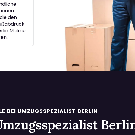
ndliche
ionen
die den
Fußabdruck
erlin Malmö
ren.
LE BEI UMZUGSSPEZIALIST BERLIN
i Umzugsspezialist Berl