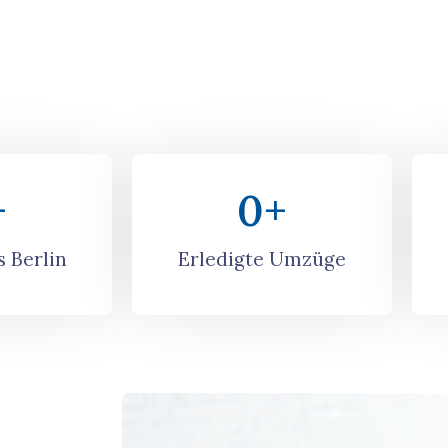
+
0
+
 Berlin
Erledigte Umzüge