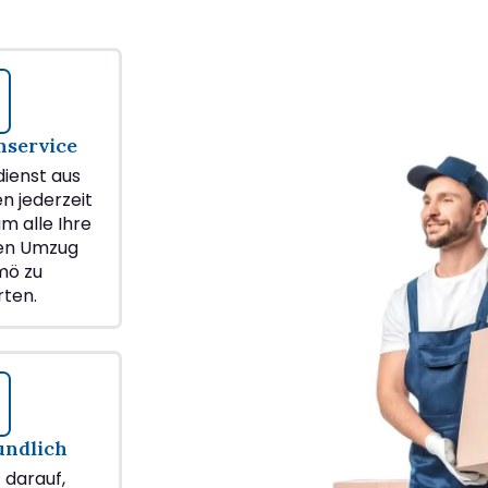
service
ienst aus
en jederzeit
m alle Ihre
ren Umzug
mö zu
ten.
undlich
z darauf,