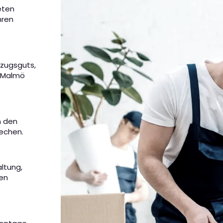
eten
hren
mzugsguts,
n Malmö
m den
rechen.
altung,
nen