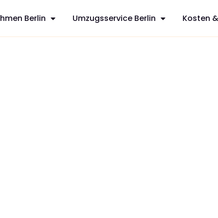
hmen Berlin
Umzugsservice Berlin
Kosten &
mö
sfreie Umzüge
vices aus
 mit
zt Ihren
dividuelles