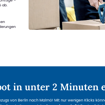
Montage –
ö ab.
sen
rderungen
.
t in unter 2 Minuten e
zugs von Berlin nach Malmö! Mit nur wenigen Klicks können