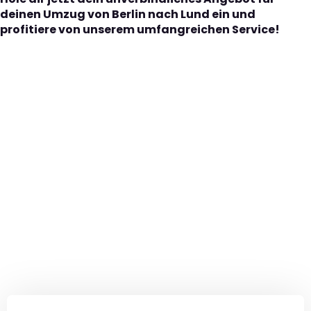
deinen Umzug von Berlin nach Lund ein und
profitiere von unserem umfangreichen Service!
Der nächste Schritt zu
Ihrem perfekten Umzug
von Berlin nach Lund!
Kontaktieren Sie uns für eine
kostenlose Erstberatung
und lassen Sie sich von unseren Umzugsexperten aus
Berlin persönlich beraten. Wir helfen Ihnen, Ihren Umzug
von Berlin nach Lund sorgfältig zu planen und
durchzuführen. Jetzt kostenlos beraten lassen und
unbeschwert umziehen!