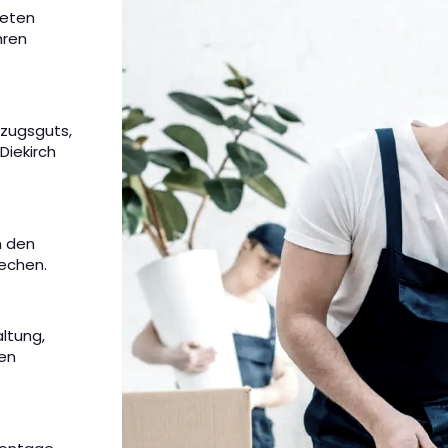
ieten
hren
mzugsguts,
Diekirch
m den
rechen.
altung,
nen