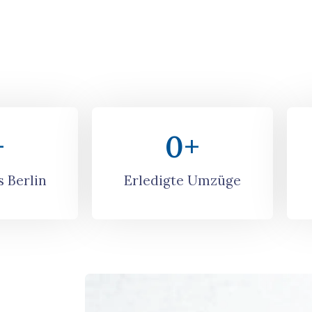
+
0
+
 Berlin
Erledigte Umzüge