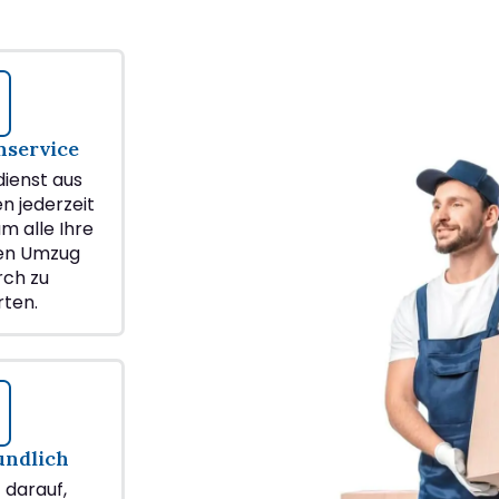
service
ienst aus
en jederzeit
m alle Ihre
ren Umzug
rch zu
ten.
undlich
z darauf,