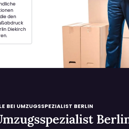
ndliche
ionen
die den
Fußabdruck
lin Diekirch
ren.
LE BEI UMZUGSSPEZIALIST BERLIN
i Umzugsspezialist Berl