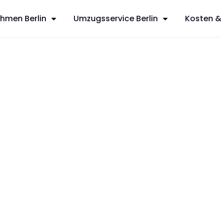
hmen Berlin
Umzugsservice Berlin
Kosten &
irch
sfreie Umzüge
rvices aus
n mit
zt Ihren
dividuelles