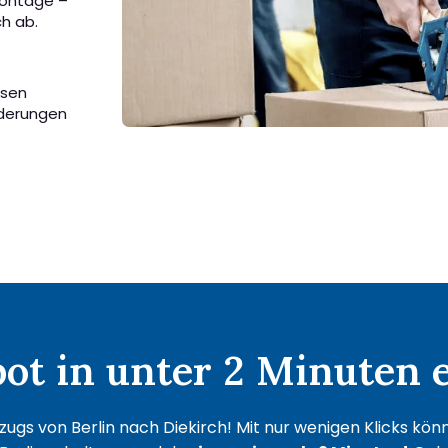
Montage –
ch ab.
ssen
rderungen
.
t in unter 2 Minuten e
ugs von Berlin nach Diekirch! Mit nur wenigen Klicks könne