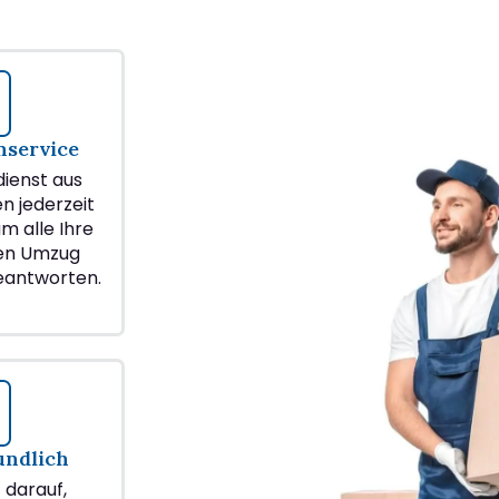
service
ienst aus
en jederzeit
m alle Ihre
ren Umzug
beantworten.
undlich
z darauf,