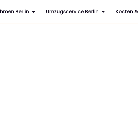
hmen Berlin
Umzugsservice Berlin
Kosten &
t
sfreie Umzüge
es aus Berlin,
mit
zt Ihren
dividuelles