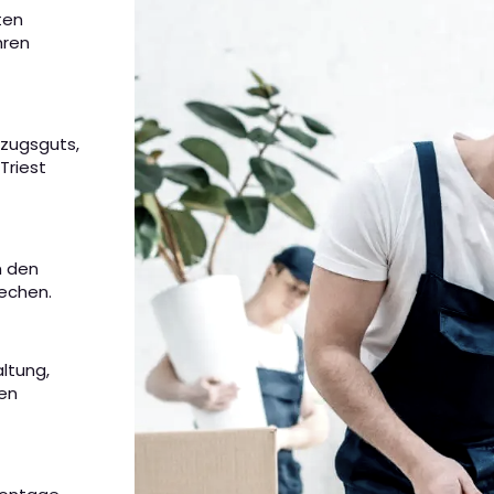
ten
hren
mzugsguts,
Triest
m den
rechen.
altung,
nen