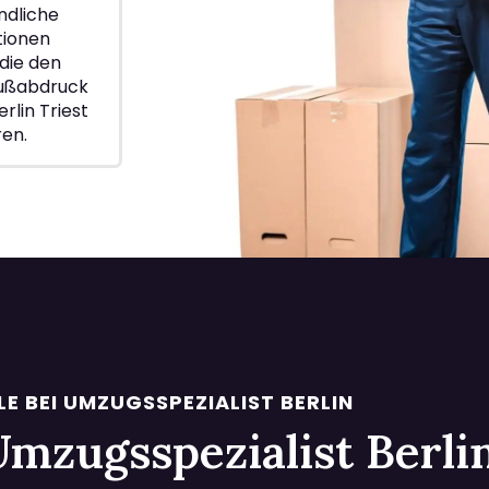
ndliche
ionen
die den
Fußabdruck
rlin Triest
ren.
LE BEI UMZUGSSPEZIALIST BERLIN
i Umzugsspezialist Berl