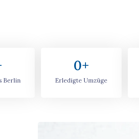
+
0
+
 Berlin
Erledigte Umzüge