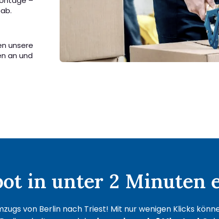
Montage –
 ab.
sen unsere
en an und
t in unter 2 Minuten e
zugs von Berlin nach Triest! Mit nur wenigen Klicks können