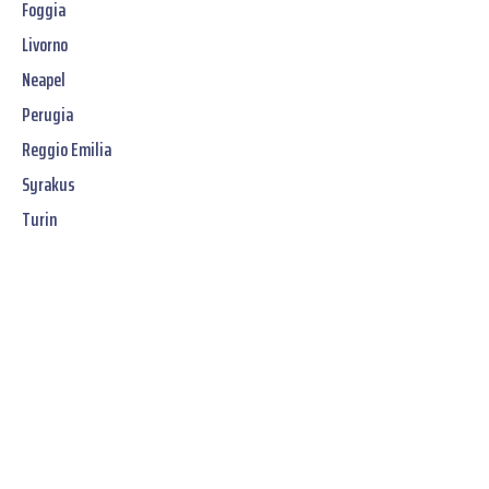
Foggia
Livorno
Neapel
Perugia
Reggio Emilia
Syrakus
Turin
Jetzt unverbindliches
SOFORT-Angebot