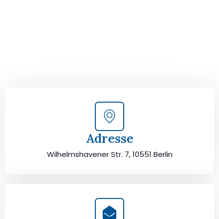
Kontaktieren Sie uns für eine
kostenlose Erstberatung
und lassen Sie sich von unseren Umzugsexperten aus
Berlin persönlich beraten. Wir helfen Ihnen, Ihren Umzug
von Berlin nach Padua sorgfältig zu planen und
durchzuführen. Jetzt kostenlos beraten lassen und
unbeschwert umziehen!
Adresse
Wilhelmshavener Str. 7, 10551 Berlin