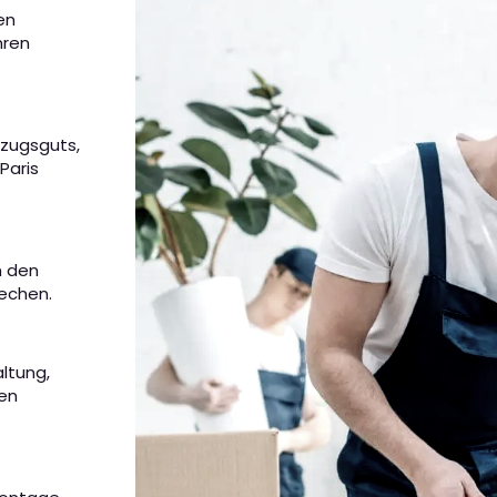
en
hren
mzugsguts,
Paris
m den
rechen.
altung,
nen