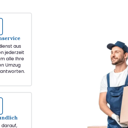
service
ienst aus
en jederzeit
m alle Ihre
ren Umzug
eantworten.
undlich
z darauf,