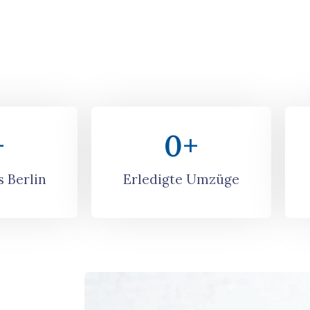
+
0
+
 Berlin
Erledigte Umzüge