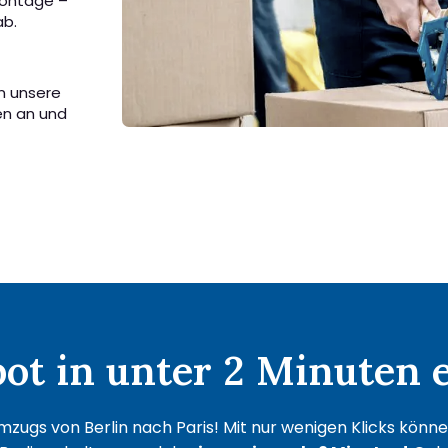
Montage –
ab.
en unsere
en an und
t in unter 2 Minuten e
zugs von Berlin nach Paris! Mit nur wenigen Klicks können