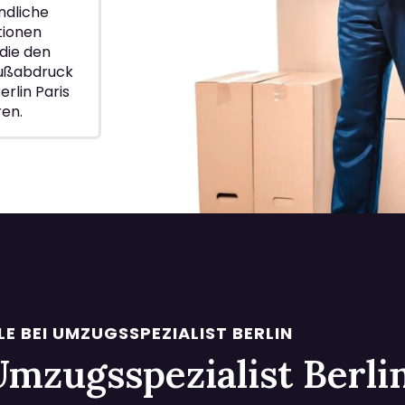
ndliche
ionen
die den
Fußabdruck
rlin Paris
ren.
LE BEI UMZUGSSPEZIALIST BERLIN
i Umzugsspezialist Berl