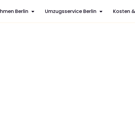
hmen Berlin
Umzugsservice Berlin
Kosten &
sfreie Umzüge
s aus Berlin,
it
zt Ihren
dividuelles