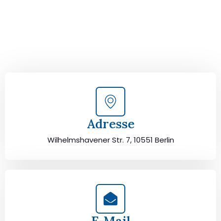
Kontaktieren Sie uns für eine
kostenlose Erstberatung
und lassen Sie sich von unseren Umzugsexperten aus
Berlin persönlich beraten. Wir helfen Ihnen, Ihren Umzug
von Berlin nach Le Mans sorgfältig zu planen und
durchzuführen. Jetzt kostenlos beraten lassen und
unbeschwert umziehen!
Adresse
Wilhelmshavener Str. 7, 10551 Berlin