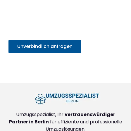
professionelles Umzugserlebnis und
profitieren
Sie von unserem SOFORT-Angebot in unter 30
Sekunden
. Sparen Sie Zeit und Mühe und starten
Sie sorgenfrei in Ihr neues Zuhause!
Unverbindlich anfragen
+4915792632888
Umzugsspezialist, Ihr
vertrauenswürdiger
Partner in Berlin
für effiziente und professionelle
Umzugslösungen.