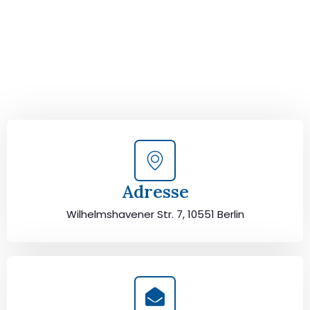
Kontaktieren Sie uns für eine
kostenlose Erstberatung
und lassen Sie sich von unseren Umzugsexperten aus
Berlin persönlich beraten. Wir helfen Ihnen, Ihren Umzug
von Berlin nach Löwen sorgfältig zu planen und
durchzuführen. Jetzt kostenlos beraten lassen und
unbeschwert umziehen!
Adresse
Wilhelmshavener Str. 7, 10551 Berlin