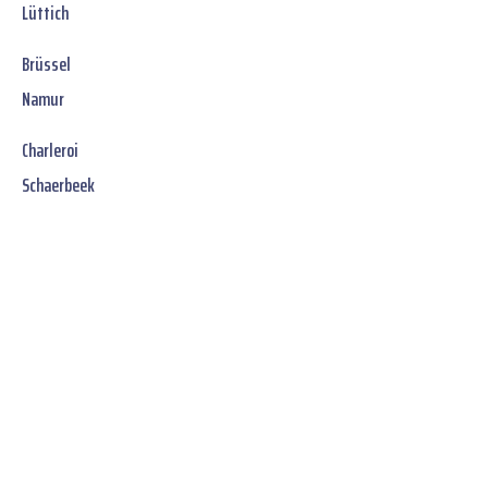
Lüttich
Brüssel
Namur
Charleroi
Schaerbeek
Jetzt unverbindliches
SOFORT-Angebot
erhalten: