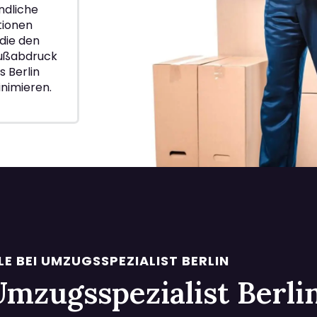
ndliche
ionen
die den
Fußabdruck
 Berlin
nimieren.
LE BEI UMZUGSSPEZIALIST BERLIN
i Umzugsspezialist Berl