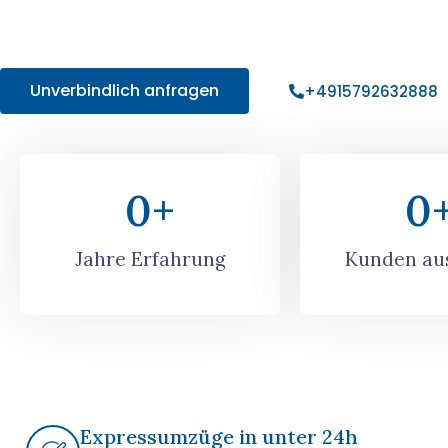
sorgenfreien Umzug in Berlin mit uns – holen Sie sich Ihr in
Angebot!
Unverbindlich anfragen
+4915792632888
0
+
0
Jahre Erfahrung
Kunden aus
Expressumzüge in unter 24h