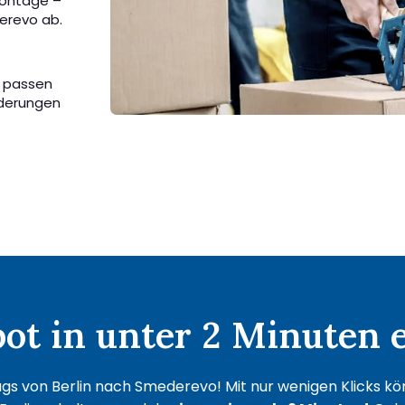
Montage –
erevo ab.
r passen
rderungen
.
t in unter 2 Minuten e
gs von Berlin nach Smederevo! Mit nur wenigen Klicks kön