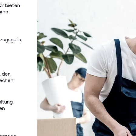
ir bieten
hren
mzugsguts,
m den
rechen.
altung,
nen