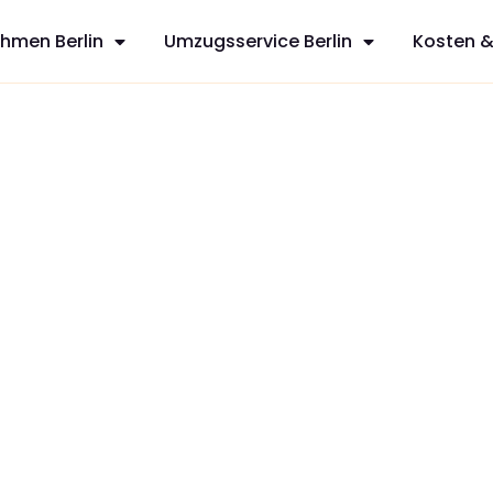
hmen Berlin
Umzugsservice Berlin
Kosten &
sfreie Umzüge
sservices aus
hnen mit
zt Ihren