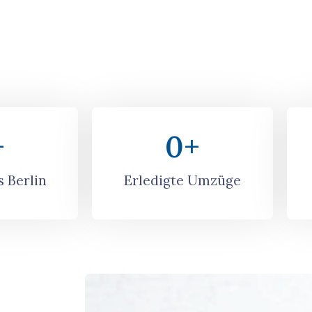
dividuelles
+
0
+
 Berlin
Erledigte Umzüge