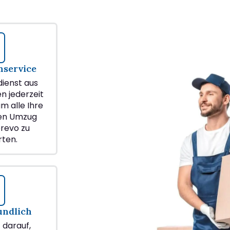
service
ienst aus
en jederzeit
m alle Ihre
ren Umzug
revo zu
ten.
undlich
z darauf,