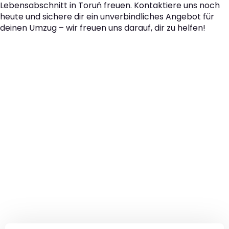
Lebensabschnitt in Toruń freuen. Kontaktiere uns noch
heute und sichere dir ein unverbindliches Angebot für
deinen Umzug – wir freuen uns darauf, dir zu helfen!
Der nächste Schritt zu
Ihrem perfekten Umzug
von Berlin nach Toruń!
Kontaktieren Sie uns für eine
kostenlose Erstberatung
und lassen Sie sich von unseren Umzugsexperten aus
Berlin persönlich beraten. Wir helfen Ihnen, Ihren Umzug
von Berlin nach Toruń sorgfältig zu planen und
durchzuführen. Jetzt kostenlos beraten lassen und
unbeschwert umziehen!