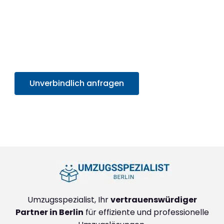
Nutzen Sie jetzt die Gelegenheit für ein effizientes,
professionelles Umzugserlebnis und
profitieren
Sie von unserem SOFORT-Angebot in unter 30
Sekunden
. Sparen Sie Zeit und Mühe und starten
Sie sorgenfrei in Ihr neues Zuhause!
Unverbindlich anfragen
+4915792632888
Umzugsspezialist, Ihr
vertrauenswürdiger
Partner in Berlin
für effiziente und professionelle