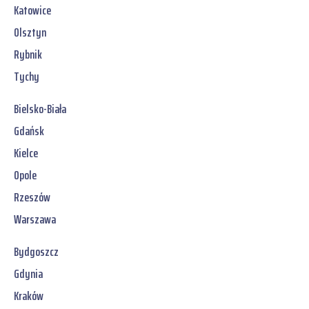
Katowice
Olsztyn
Rybnik
Tychy
Bielsko-Biała
Gdańsk
Kielce
Opole
Rzeszów
Warszawa
Bydgoszcz
Gdynia
Kraków