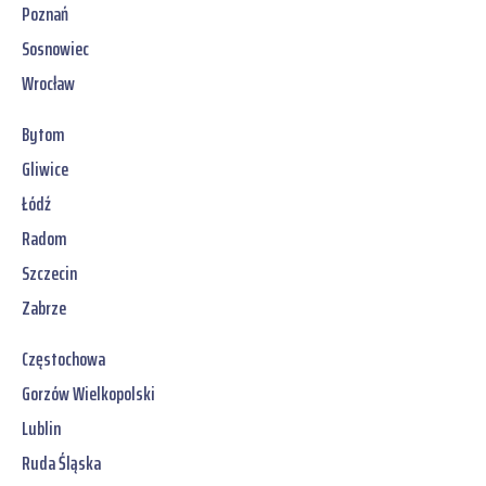
Poznań
Sosnowiec
Wrocław
Bytom
Gliwice
Łódź
Radom
Szczecin
Zabrze
Częstochowa
Gorzów Wielkopolski
Lublin
Ruda Śląska