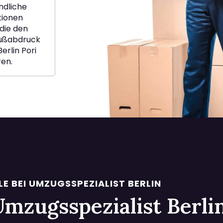
ndliche
ionen
die den
Fußabdruck
erlin Pori
ren.
LE BEI UMZUGSSPEZIALIST BERLIN
i Umzugsspezialist Berl