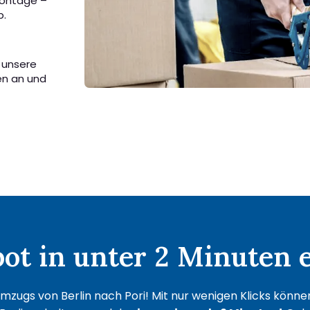
Montage –
b.
n unsere
en an und
t in unter 2 Minuten e
mzugs von Berlin nach Pori! Mit nur wenigen Klicks können 