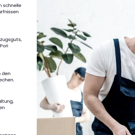
n schnelle
rfnissen
mzugsguts,
Pori
m den
rechen.
altung,
nen