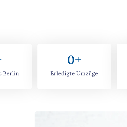
+
0
+
 Berlin
Erledigte Umzüge