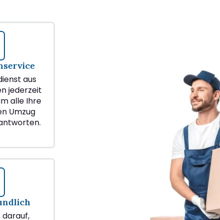
service
ienst aus
en jederzeit
m alle Ihre
ren Umzug
eantworten.
undlich
z darauf,