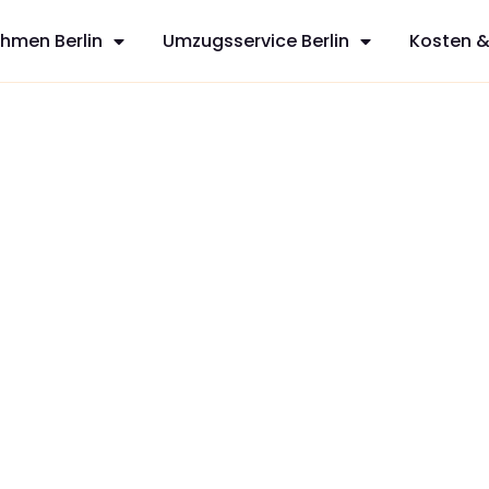
hmen Berlin
Umzugsservice Berlin
Kosten &
sfreie Umzüge
 aus Berlin,
t
zt Ihren
dividuelles