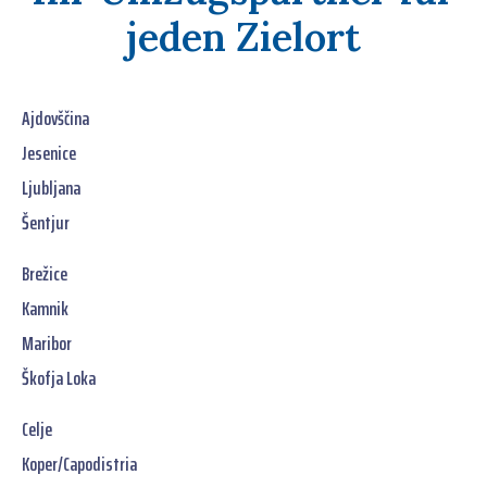
jeden Zielort
Ajdovščina
Jesenice
Ljubljana
Šentjur
Brežice
Kamnik
Maribor
Škofja Loka
Celje
Koper/Capodistria