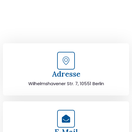
Kontaktieren Sie uns für eine
kostenlose Erstberatung
und lassen Sie sich von unseren Umzugsexperten aus
Berlin persönlich beraten. Wir helfen Ihnen, Ihren Umzug
von Berlin nach Slowenien sorgfältig zu planen und
durchzuführen. Jetzt kostenlos beraten lassen und
unbeschwert umziehen!
Adresse
Wilhelmshavener Str. 7, 10551 Berlin