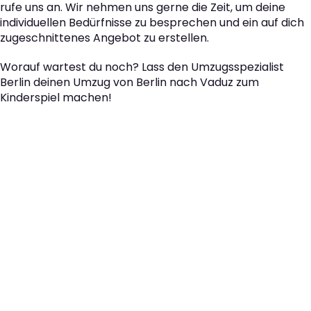
rufe uns an. Wir nehmen uns gerne die Zeit, um deine
individuellen Bedürfnisse zu besprechen und ein auf dich
zugeschnittenes Angebot zu erstellen.
Worauf wartest du noch? Lass den Umzugsspezialist
Berlin deinen Umzug von Berlin nach Vaduz zum
Kinderspiel machen!
Der nächste Schritt zu
Ihrem perfekten Umzug
von Berlin nach Vaduz!
Kontaktieren Sie uns für eine
kostenlose Erstberatung
und lassen Sie sich von unseren Umzugsexperten aus
Berlin persönlich beraten. Wir helfen Ihnen, Ihren Umzug